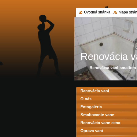
Úvodná stránka
Mapa strá
Renovácia v
Renovácia vaní smalto
Renovácia vaní
O nás
Fotogaléria
Smaltovanie vane
Renovácia vane cena
Oprava vani