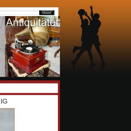
Hľadať
IG