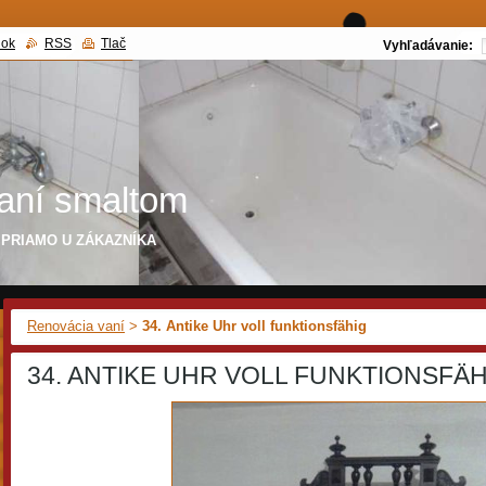
nok
RSS
Tlač
Vyhľadávanie:
aní smaltom
m PRIAMO U ZÁKAZNÍKA
Renovácia vaní
>
34. Antike Uhr voll funktionsfähig
34. ANTIKE UHR VOLL FUNKTIONSFÄH