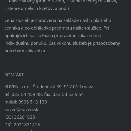
ďalšie služby (pranie záclon, čistenie okenných žalúzií,
čistenie umelých kvetov, a pod.)
Cena služieb je stanovená na základe nášho platného
cenníka a po obhliadke predmetu našich služieb. Pri
opakujúcich sa službách pripravíme zákazníkovi
individuálnu ponuku. Čas výkonu služieb je prispôsobený
potrebám zákazníka
KONTAKT
KUVEN, s.r.o., Študentská 39, 917 01 Trnava
tel: 033-54 459 48, fax: 033-53 53 9 54
mobil: 0905 513 130
kuven@kuven.sk
IČO: 36261530
DIČ: 2021831416