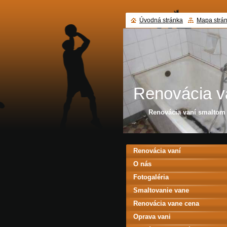
Úvodná stránka
Mapa strá
Renovácia v
Renovácia vaní smalto
Renovácia vaní
O nás
Fotogaléria
Smaltovanie vane
Renovácia vane cena
Oprava vani