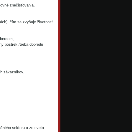
ovné znečisťovania,
ch), čím sa zvyšuje životnosť
obercom,
ý postrek /treba dopredu
ch zákazníkov.
ančného sektoru a zo sveta