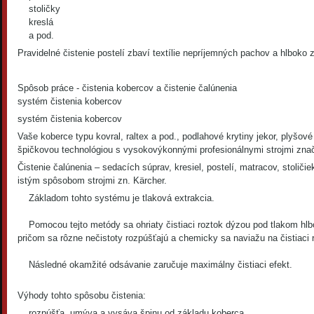
stoličky
kreslá
a pod.
Pravidelné čistenie postelí zbaví textílie nepríjemných pachov a hlboko z
Spôsob práce - čistenia kobercov a čistenie čalúnenia
systém čistenia kobercov
systém čistenia kobercov
Vaše koberce typu kovral, raltex a pod., podlahové krytiny jekor, plyšov
špičkovou technológiou s vysokovýkonnými profesionálnymi strojmi zna
Čistenie čalúnenia – sedacích súprav, kresiel, postelí, matracov, stoli
istým spôsobom strojmi zn. Kärcher.
Základom tohto systému je tlaková extrakcia.
Pomocou tejto metódy sa ohriaty čistiaci roztok dýzou pod tlakom hlb
pričom sa rôzne nečistoty rozpúšťajú a chemicky sa naviažu na čistiaci 
Následné okamžité odsávanie zaručuje maximálny čistiaci efekt.
Výhody tohto spôsobu čistenia:
rozpúšťa, umýva a vysáva špinu od základu koberca,