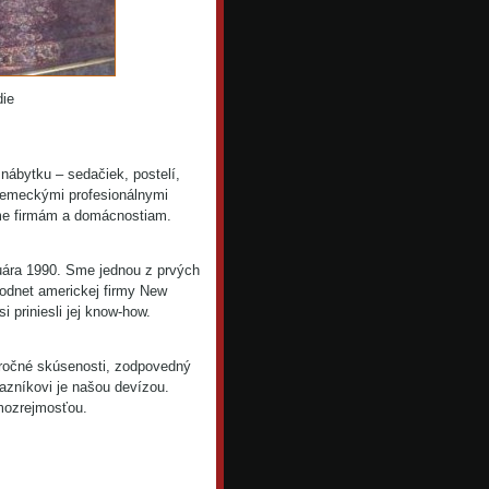
die
nábytku – sedačiek, postelí,
 nemeckými profesionálnymi
kame firmám a domácnostiam.
ruára 1990. Sme jednou z prvých
podnet americkej firmy New
 priniesli jej know-how.
 ročné skúsenosti, zodpovedný
kazníkovi je našou devízou.
amozrejmosťou.