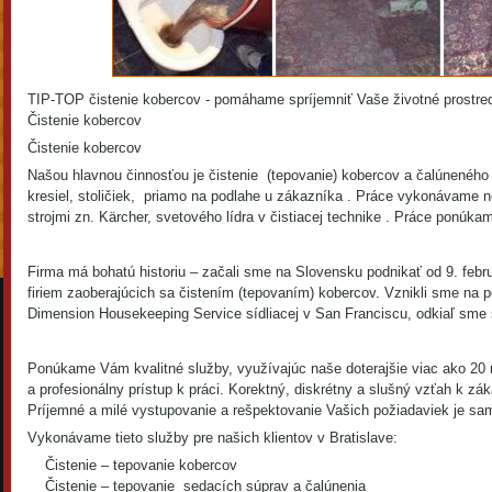
TIP-TOP čistenie kobercov - pomáhame spríjemniť Vaše životné prostre
Čistenie kobercov
Čistenie kobercov
Našou hlavnou činnosťou je čistenie (tepovanie) kobercov a čalúneného 
kresiel, stoličiek, priamo na podlahe u zákazníka . Práce vykonávame
strojmi zn. Kärcher, svetového lídra v čistiacej technike . Práce ponú
Firma má bohatú historiu – začali sme na Slovensku podnikať od 9. feb
firiem zaoberajúcich sa čistením (tepovaním) kobercov. Vznikli sme na 
Dimension Housekeeping Service sídliacej v San Franciscu, odkiaľ sme si
Ponúkame Vám kvalitné služby, využívajúc naše doterajšie viac ako 20
a profesionálny prístup k práci. Korektný, diskrétny a slušný vzťah k zá
Príjemné a milé vystupovanie a rešpektovanie Vašich požiadaviek je s
Vykonávame tieto služby pre našich klientov v Bratislave:
Čistenie – tepovanie kobercov
Čistenie – tepovanie sedacích súprav a čalúnenia