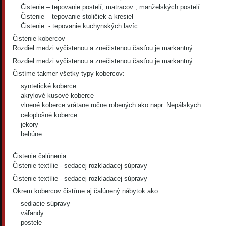
Čistenie – tepovanie postelí, matracov , manželských postelí
Čistenie – tepovanie stoličiek a kresiel
Čistenie - tepovanie kuchynských lavíc
Čistenie kobercov
Rozdiel medzi vyčistenou a znečistenou časťou je markantný
Rozdiel medzi vyčistenou a znečistenou časťou je markantný
Čistíme takmer všetky typy kobercov:
syntetické koberce
akrylové kusové koberce
vlnené koberce vrátane ručne robených ako napr. Nepálskych
celoplošné koberce
jekory
behúne
Čistenie čalúnenia
Čistenie textílie - sedacej rozkladacej súpravy
Čistenie textílie - sedacej rozkladacej súpravy
Okrem kobercov čistíme aj čalúnený nábytok ako:
sediacie súpravy
váľandy
postele