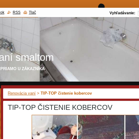
nok
RSS
Tlač
Vyhľadávanie:
aní smaltom
m PRIAMO U ZÁKAZNÍKA
Renovácia vaní
>
TIP-TOP čistenie kobercov
TIP-TOP ČISTENIE KOBERCOV