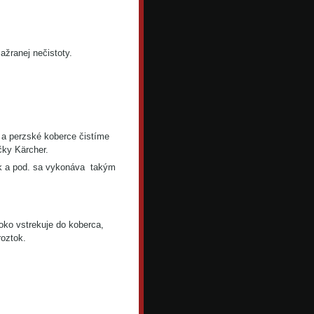
ažranej nečistoty.
é a perzské koberce čistíme
čky Kärcher.
čiek a pod. sa vykonáva takým
oko vstrekuje do koberca,
roztok.