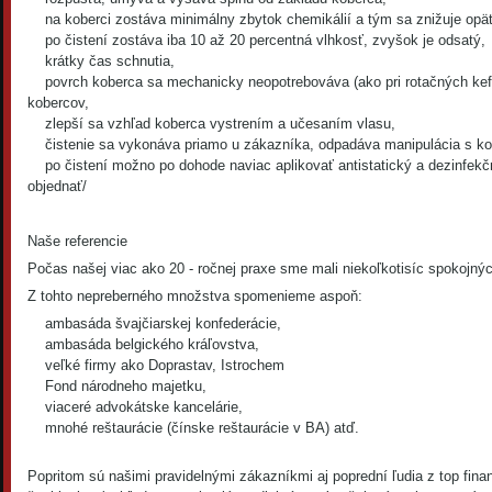
na koberci zostáva minimálny zbytok chemikálií a tým sa znižuje opät
po čistení zostáva iba 10 až 20 percentná vlhkosť, zvyšok je odsatý,
krátky čas schnutia,
povrch koberca sa mechanicky neopotrebováva (ako pri rotačných kefá
kobercov,
zlepší sa vzhľad koberca vystrením a učesaním vlasu,
čistenie sa vykonáva priamo u zákazníka, odpadáva manipulácia s k
po čistení možno po dohode naviac aplikovať antistatický a dezinfekčn
objednať/
Naše referencie
Počas našej viac ako 20 - ročnej praxe sme mali niekoľkotisíc spokojný
Z tohto nepreberného množstva spomenieme aspoň:
ambasáda švajčiarskej konfederácie,
ambasáda belgického kráľovstva,
veľké firmy ako Doprastav, Istrochem
Fond národneho majetku,
viaceré advokátske kancelárie,
mnohé reštaurácie (čínske reštaurácie v BA) atď.
Popritom sú našimi pravidelnými zákazníkmi aj poprední ľudia z top fin